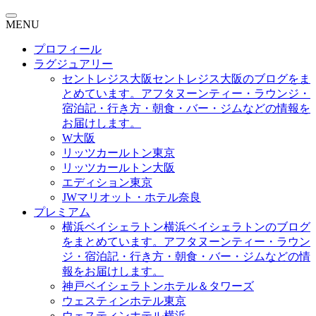
MENU
プロフィール
ラグジュアリー
セントレジス大阪
セントレジス大阪のブログをま
とめています。アフタヌーンティー・ラウンジ・
宿泊記・行き方・朝食・バー・ジムなどの情報を
お届けします。
W大阪
リッツカールトン東京
リッツカールトン大阪
エディション東京
JWマリオット・ホテル奈良
プレミアム
横浜ベイシェラトン
横浜ベイシェラトンのブログ
をまとめています。アフタヌーンティー・ラウン
ジ・宿泊記・行き方・朝食・バー・ジムなどの情
報をお届けします。
神戸ベイシェラトンホテル＆タワーズ
ウェスティンホテル東京
ウェスティンホテル横浜