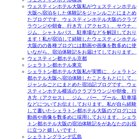
ウェスティンホテル大阪
私がウェスティンホテル
大阪へ宿泊をした体験記をジャンルごとにまとめ
たブログです。ウェスティンホテル大阪のクラブ
ラウンジや朝食、行き方（アクセス）、サウナ、
ジム、シャトルバス、駐車場などを解説しており
ます！私が宿泊して経験したウェスティンホテル
大阪のの各種ブログには動画や画像を数多めに使
いながら、宿泊体験記をお届けてしております。
ウェスティン都ホテル京都
シェラトン都ホテル東京
シェラトン都ホテル大阪
私が実際に、シェラトン
都ホテル大阪へ宿泊体験したことをもとにして、
ジャンルごとにまとめた宿泊記ブログです。ウェ
スティンホテル横浜のクラブラウンジや朝食、行
き方（アクセス）、ジム、バー、プール、駐車場
などについてお伝えしております。私が自ら経験
して書いたシェラトン都ホテル大阪のブログには
動画や画像を数多めに採用しております。シェラ
トン都ホテル大阪の宿泊体験記をがあなたのお役
に立つと嬉しいです！
シェラトングランデ広島