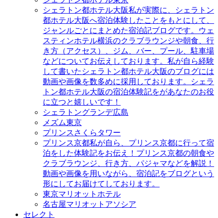
シェラトン都ホテル大阪
私が実際に、シェラトン
都ホテル大阪へ宿泊体験したことをもとにして、
ジャンルごとにまとめた宿泊記ブログです。ウェ
スティンホテル横浜のクラブラウンジや朝食、行
き方（アクセス）、ジム、バー、プール、駐車場
などについてお伝えしております。私が自ら経験
して書いたシェラトン都ホテル大阪のブログには
動画や画像を数多めに採用しております。シェラ
トン都ホテル大阪の宿泊体験記をがあなたのお役
に立つと嬉しいです！
シェラトングランデ広島
メズム東京
プリンスさくらタワー
プリンス京都
私が自ら、プリンス京都に行って宿
泊をした体験記をお伝え！プリンス京都の朝食や
クラブラウンジ、行き方、パジャマなどを解説！
動画や画像を用いながら、宿泊記をブログという
形にしてお届けてしております。
東京マリオットホテル
名古屋マリオットアソシア
セレクト