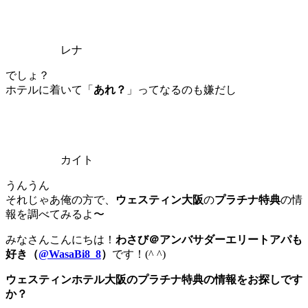
レナ
でしょ？
ホテルに着いて「
あれ？
」ってなるのも嫌だし
カイト
うんうん
それじゃあ俺の方で、
ウェスティン大阪
の
プラチナ特典
の情
報を調べてみるよ〜
みなさんこんにちは！
わさび＠アンバサダーエリートアパも
好き（
@WasaBi8_8
）
です！(^ ^)
ウェスティンホテル大阪のプラチナ特典の情報をお探しです
か？