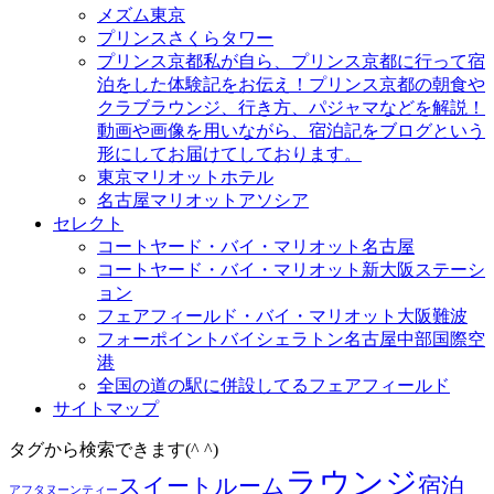
メズム東京
プリンスさくらタワー
プリンス京都
私が自ら、プリンス京都に行って宿
泊をした体験記をお伝え！プリンス京都の朝食や
クラブラウンジ、行き方、パジャマなどを解説！
動画や画像を用いながら、宿泊記をブログという
形にしてお届けてしております。
東京マリオットホテル
名古屋マリオットアソシア
セレクト
コートヤード・バイ・マリオット名古屋
コートヤード・バイ・マリオット新大阪ステーシ
ョン
フェアフィールド・バイ・マリオット大阪難波
フォーポイントバイシェラトン名古屋中部国際空
港
全国の道の駅に併設してるフェアフィールド
サイトマップ
タグから検索できます(^ ^)
ラウンジ
スイートルーム
宿泊
アフタヌーンティー