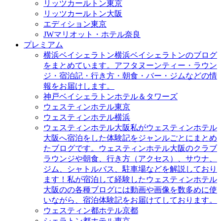
リッツカールトン東京
リッツカールトン大阪
エディション東京
JWマリオット・ホテル奈良
プレミアム
横浜ベイシェラトン
横浜ベイシェラトンのブログ
をまとめています。アフタヌーンティー・ラウン
ジ・宿泊記・行き方・朝食・バー・ジムなどの情
報をお届けします。
神戸ベイシェラトンホテル＆タワーズ
ウェスティンホテル東京
ウェスティンホテル横浜
ウェスティンホテル大阪
私がウェスティンホテル
大阪へ宿泊をした体験記をジャンルごとにまとめ
たブログです。ウェスティンホテル大阪のクラブ
ラウンジや朝食、行き方（アクセス）、サウナ、
ジム、シャトルバス、駐車場などを解説しており
ます！私が宿泊して経験したウェスティンホテル
大阪のの各種ブログには動画や画像を数多めに使
いながら、宿泊体験記をお届けてしております。
ウェスティン都ホテル京都
シェラトン都ホテル東京