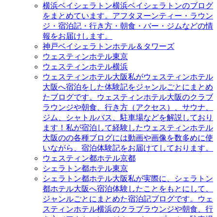
横浜ベイシェラトン
横浜ベイシェラトンのブログ
をまとめています。アフタヌーンティー・ラウン
ジ・宿泊記・行き方・朝食・バー・ジムなどの情
報をお届けします。
神戸ベイシェラトンホテル＆タワーズ
ウェスティンホテル東京
ウェスティンホテル横浜
ウェスティンホテル大阪
私がウェスティンホテル
大阪へ宿泊をした体験記をジャンルごとにまとめ
たブログです。ウェスティンホテル大阪のクラブ
ラウンジや朝食、行き方（アクセス）、サウナ、
ジム、シャトルバス、駐車場などを解説しており
ます！私が宿泊して経験したウェスティンホテル
大阪のの各種ブログには動画や画像を数多めに使
いながら、宿泊体験記をお届けてしております。
ウェスティン都ホテル京都
シェラトン都ホテル東京
シェラトン都ホテル大阪
私が実際に、シェラトン
都ホテル大阪へ宿泊体験したことをもとにして、
ジャンルごとにまとめた宿泊記ブログです。ウェ
スティンホテル横浜のクラブラウンジや朝食、行