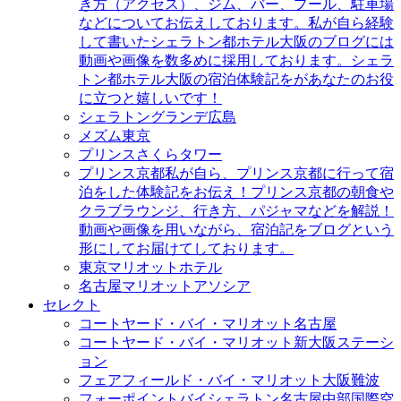
き方（アクセス）、ジム、バー、プール、駐車場
などについてお伝えしております。私が自ら経験
して書いたシェラトン都ホテル大阪のブログには
動画や画像を数多めに採用しております。シェラ
トン都ホテル大阪の宿泊体験記をがあなたのお役
に立つと嬉しいです！
シェラトングランデ広島
メズム東京
プリンスさくらタワー
プリンス京都
私が自ら、プリンス京都に行って宿
泊をした体験記をお伝え！プリンス京都の朝食や
クラブラウンジ、行き方、パジャマなどを解説！
動画や画像を用いながら、宿泊記をブログという
形にしてお届けてしております。
東京マリオットホテル
名古屋マリオットアソシア
セレクト
コートヤード・バイ・マリオット名古屋
コートヤード・バイ・マリオット新大阪ステーシ
ョン
フェアフィールド・バイ・マリオット大阪難波
フォーポイントバイシェラトン名古屋中部国際空