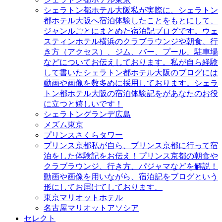
シェラトン都ホテル大阪
私が実際に、シェラトン
都ホテル大阪へ宿泊体験したことをもとにして、
ジャンルごとにまとめた宿泊記ブログです。ウェ
スティンホテル横浜のクラブラウンジや朝食、行
き方（アクセス）、ジム、バー、プール、駐車場
などについてお伝えしております。私が自ら経験
して書いたシェラトン都ホテル大阪のブログには
動画や画像を数多めに採用しております。シェラ
トン都ホテル大阪の宿泊体験記をがあなたのお役
に立つと嬉しいです！
シェラトングランデ広島
メズム東京
プリンスさくらタワー
プリンス京都
私が自ら、プリンス京都に行って宿
泊をした体験記をお伝え！プリンス京都の朝食や
クラブラウンジ、行き方、パジャマなどを解説！
動画や画像を用いながら、宿泊記をブログという
形にしてお届けてしております。
東京マリオットホテル
名古屋マリオットアソシア
セレクト