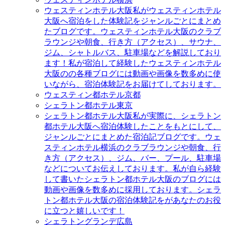
ウェスティンホテル大阪
私がウェスティンホテル
大阪へ宿泊をした体験記をジャンルごとにまとめ
たブログです。ウェスティンホテル大阪のクラブ
ラウンジや朝食、行き方（アクセス）、サウナ、
ジム、シャトルバス、駐車場などを解説しており
ます！私が宿泊して経験したウェスティンホテル
大阪のの各種ブログには動画や画像を数多めに使
いながら、宿泊体験記をお届けてしております。
ウェスティン都ホテル京都
シェラトン都ホテル東京
シェラトン都ホテル大阪
私が実際に、シェラトン
都ホテル大阪へ宿泊体験したことをもとにして、
ジャンルごとにまとめた宿泊記ブログです。ウェ
スティンホテル横浜のクラブラウンジや朝食、行
き方（アクセス）、ジム、バー、プール、駐車場
などについてお伝えしております。私が自ら経験
して書いたシェラトン都ホテル大阪のブログには
動画や画像を数多めに採用しております。シェラ
トン都ホテル大阪の宿泊体験記をがあなたのお役
に立つと嬉しいです！
シェラトングランデ広島