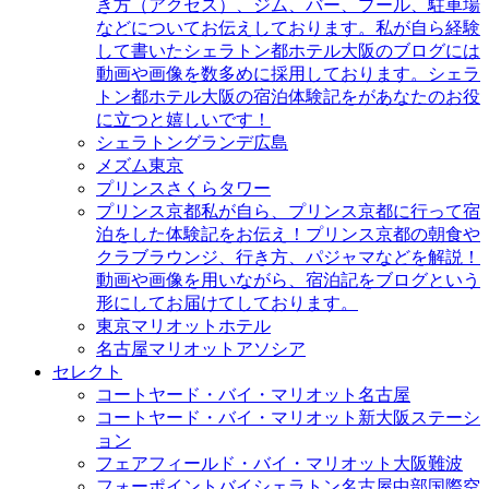
き方（アクセス）、ジム、バー、プール、駐車場
などについてお伝えしております。私が自ら経験
して書いたシェラトン都ホテル大阪のブログには
動画や画像を数多めに採用しております。シェラ
トン都ホテル大阪の宿泊体験記をがあなたのお役
に立つと嬉しいです！
シェラトングランデ広島
メズム東京
プリンスさくらタワー
プリンス京都
私が自ら、プリンス京都に行って宿
泊をした体験記をお伝え！プリンス京都の朝食や
クラブラウンジ、行き方、パジャマなどを解説！
動画や画像を用いながら、宿泊記をブログという
形にしてお届けてしております。
東京マリオットホテル
名古屋マリオットアソシア
セレクト
コートヤード・バイ・マリオット名古屋
コートヤード・バイ・マリオット新大阪ステーシ
ョン
フェアフィールド・バイ・マリオット大阪難波
フォーポイントバイシェラトン名古屋中部国際空