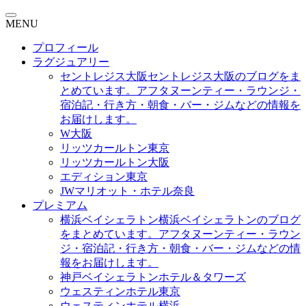
MENU
プロフィール
ラグジュアリー
セントレジス大阪
セントレジス大阪のブログをま
とめています。アフタヌーンティー・ラウンジ・
宿泊記・行き方・朝食・バー・ジムなどの情報を
お届けします。
W大阪
リッツカールトン東京
リッツカールトン大阪
エディション東京
JWマリオット・ホテル奈良
プレミアム
横浜ベイシェラトン
横浜ベイシェラトンのブログ
をまとめています。アフタヌーンティー・ラウン
ジ・宿泊記・行き方・朝食・バー・ジムなどの情
報をお届けします。
神戸ベイシェラトンホテル＆タワーズ
ウェスティンホテル東京
ウェスティンホテル横浜