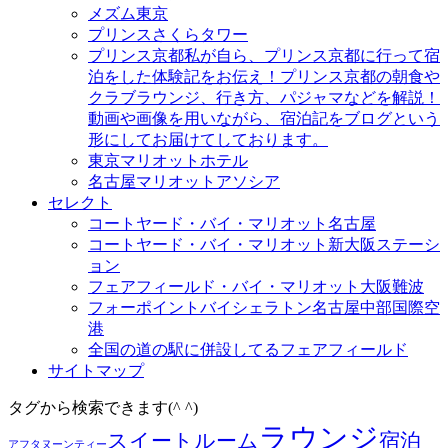
メズム東京
プリンスさくらタワー
プリンス京都
私が自ら、プリンス京都に行って宿
泊をした体験記をお伝え！プリンス京都の朝食や
クラブラウンジ、行き方、パジャマなどを解説！
動画や画像を用いながら、宿泊記をブログという
形にしてお届けてしております。
東京マリオットホテル
名古屋マリオットアソシア
セレクト
コートヤード・バイ・マリオット名古屋
コートヤード・バイ・マリオット新大阪ステーシ
ョン
フェアフィールド・バイ・マリオット大阪難波
フォーポイントバイシェラトン名古屋中部国際空
港
全国の道の駅に併設してるフェアフィールド
サイトマップ
タグから検索できます(^ ^)
ラウンジ
スイートルーム
宿泊
アフタヌーンティー