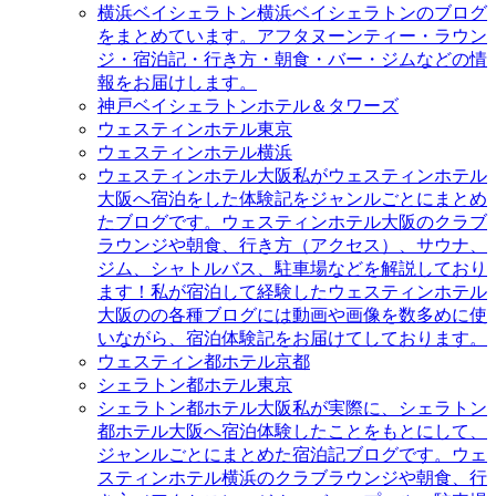
横浜ベイシェラトン
横浜ベイシェラトンのブログ
をまとめています。アフタヌーンティー・ラウン
ジ・宿泊記・行き方・朝食・バー・ジムなどの情
報をお届けします。
神戸ベイシェラトンホテル＆タワーズ
ウェスティンホテル東京
ウェスティンホテル横浜
ウェスティンホテル大阪
私がウェスティンホテル
大阪へ宿泊をした体験記をジャンルごとにまとめ
たブログです。ウェスティンホテル大阪のクラブ
ラウンジや朝食、行き方（アクセス）、サウナ、
ジム、シャトルバス、駐車場などを解説しており
ます！私が宿泊して経験したウェスティンホテル
大阪のの各種ブログには動画や画像を数多めに使
いながら、宿泊体験記をお届けてしております。
ウェスティン都ホテル京都
シェラトン都ホテル東京
シェラトン都ホテル大阪
私が実際に、シェラトン
都ホテル大阪へ宿泊体験したことをもとにして、
ジャンルごとにまとめた宿泊記ブログです。ウェ
スティンホテル横浜のクラブラウンジや朝食、行