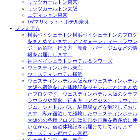
リッツカールトン東京
リッツカールトン大阪
エディション東京
JWマリオット・ホテル奈良
プレミアム
横浜ベイシェラトン
横浜ベイシェラトンのブログ
をまとめています。アフタヌーンティー・ラウン
ジ・宿泊記・行き方・朝食・バー・ジムなどの情
報をお届けします。
神戸ベイシェラトンホテル＆タワーズ
ウェスティンホテル東京
ウェスティンホテル横浜
ウェスティンホテル大阪
私がウェスティンホテル
大阪へ宿泊をした体験記をジャンルごとにまとめ
たブログです。ウェスティンホテル大阪のクラブ
ラウンジや朝食、行き方（アクセス）、サウナ、
ジム、シャトルバス、駐車場などを解説しており
ます！私が宿泊して経験したウェスティンホテル
大阪のの各種ブログには動画や画像を数多めに使
いながら、宿泊体験記をお届けてしております。
ウェスティン都ホテル京都
シェラトン都ホテル東京