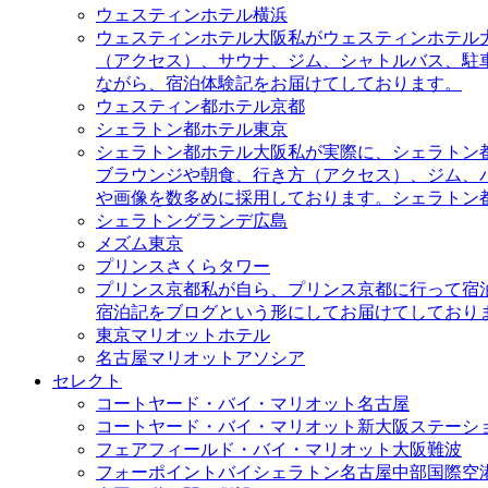
ウェスティンホテル横浜
ウェスティンホテル大阪
私がウェスティンホテル
（アクセス）、サウナ、ジム、シャトルバス、駐
ながら、宿泊体験記をお届けてしております。
ウェスティン都ホテル京都
シェラトン都ホテル東京
シェラトン都ホテル大阪
私が実際に、シェラトン
ブラウンジや朝食、行き方（アクセス）、ジム、
や画像を数多めに採用しております。シェラトン
シェラトングランデ広島
メズム東京
プリンスさくらタワー
プリンス京都
私が自ら、プリンス京都に行って宿
宿泊記をブログという形にしてお届けてしており
東京マリオットホテル
名古屋マリオットアソシア
セレクト
コートヤード・バイ・マリオット名古屋
コートヤード・バイ・マリオット新大阪ステーシ
フェアフィールド・バイ・マリオット大阪難波
フォーポイントバイシェラトン名古屋中部国際空