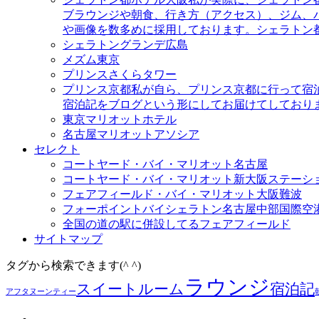
ブラウンジや朝食、行き方（アクセス）、ジム、
や画像を数多めに採用しております。シェラトン
シェラトングランデ広島
メズム東京
プリンスさくらタワー
プリンス京都
私が自ら、プリンス京都に行って宿
宿泊記をブログという形にしてお届けてしており
東京マリオットホテル
名古屋マリオットアソシア
セレクト
コートヤード・バイ・マリオット名古屋
コートヤード・バイ・マリオット新大阪ステーシ
フェアフィールド・バイ・マリオット大阪難波
フォーポイントバイシェラトン名古屋中部国際空
全国の道の駅に併設してるフェアフィールド
サイトマップ
タグから検索できます(^ ^)
ラウンジ
スイートルーム
宿泊記
アフタヌーンティー