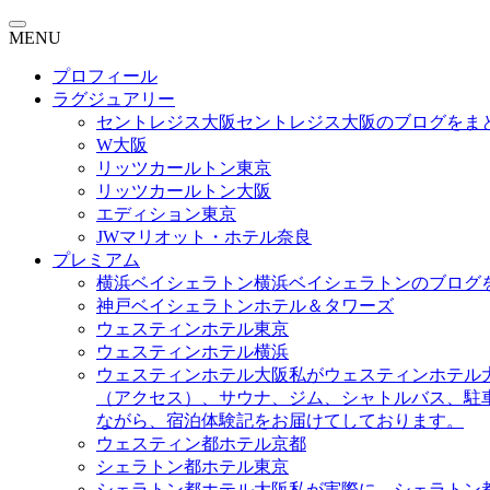
MENU
プロフィール
ラグジュアリー
セントレジス大阪
セントレジス大阪のブログをま
W大阪
リッツカールトン東京
リッツカールトン大阪
エディション東京
JWマリオット・ホテル奈良
プレミアム
横浜ベイシェラトン
横浜ベイシェラトンのブログ
神戸ベイシェラトンホテル＆タワーズ
ウェスティンホテル東京
ウェスティンホテル横浜
ウェスティンホテル大阪
私がウェスティンホテル
（アクセス）、サウナ、ジム、シャトルバス、駐
ながら、宿泊体験記をお届けてしております。
ウェスティン都ホテル京都
シェラトン都ホテル東京
シェラトン都ホテル大阪
私が実際に、シェラトン