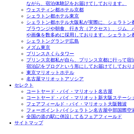
ながら、宿泊体験記をお届けてしております。
ウェスティン都ホテル京都
シェラトン都ホテル東京
シェラトン都ホテル大阪
私が実際に、シェラトン
ブラウンジや朝食、行き方（アクセス）、ジム、
や画像を数多めに採用しております。シェラトン
シェラトングランデ広島
メズム東京
プリンスさくらタワー
プリンス京都
私が自ら、プリンス京都に行って宿
宿泊記をブログという形にしてお届けてしており
東京マリオットホテル
名古屋マリオットアソシア
セレクト
コートヤード・バイ・マリオット名古屋
コートヤード・バイ・マリオット新大阪ステーシ
フェアフィールド・バイ・マリオット大阪難波
フォーポイントバイシェラトン名古屋中部国際空
全国の道の駅に併設してるフェアフィールド
サイトマップ