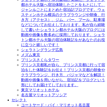
都ホテル大阪へ宿泊体験したことをもとにして、
ジャンルごとにまとめた宿泊記ブログです。ウェ
スティンホテル横浜のクラブラウンジや朝食、行
き方（アクセス）、ジム、バー、プール、駐車場
などについてお伝えしております。私が自ら経験
して書いたシェラトン都ホテル大阪のブログには
動画や画像を数多めに採用しております。シェラ
トン都ホテル大阪の宿泊体験記をがあなたのお役
に立つと嬉しいです！
シェラトングランデ広島
メズム東京
プリンスさくらタワー
プリンス京都
私が自ら、プリンス京都に行って宿
泊をした体験記をお伝え！プリンス京都の朝食や
クラブラウンジ、行き方、パジャマなどを解説！
動画や画像を用いながら、宿泊記をブログという
形にしてお届けてしております。
東京マリオットホテル
名古屋マリオットアソシア
セレクト
コートヤード・バイ・マリオット名古屋