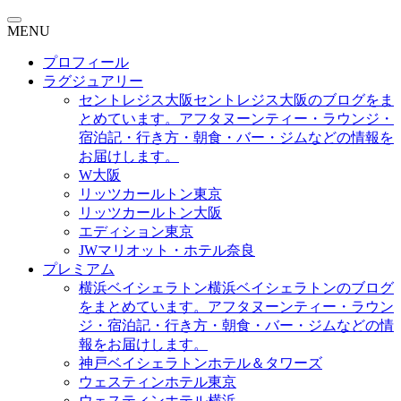
MENU
プロフィール
ラグジュアリー
セントレジス大阪
セントレジス大阪のブログをま
とめています。アフタヌーンティー・ラウンジ・
宿泊記・行き方・朝食・バー・ジムなどの情報を
お届けします。
W大阪
リッツカールトン東京
リッツカールトン大阪
エディション東京
JWマリオット・ホテル奈良
プレミアム
横浜ベイシェラトン
横浜ベイシェラトンのブログ
をまとめています。アフタヌーンティー・ラウン
ジ・宿泊記・行き方・朝食・バー・ジムなどの情
報をお届けします。
神戸ベイシェラトンホテル＆タワーズ
ウェスティンホテル東京
ウェスティンホテル横浜