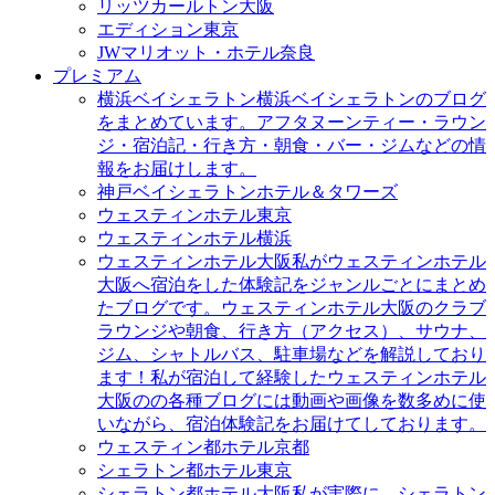
リッツカールトン大阪
エディション東京
JWマリオット・ホテル奈良
プレミアム
横浜ベイシェラトン
横浜ベイシェラトンのブログ
をまとめています。アフタヌーンティー・ラウン
ジ・宿泊記・行き方・朝食・バー・ジムなどの情
報をお届けします。
神戸ベイシェラトンホテル＆タワーズ
ウェスティンホテル東京
ウェスティンホテル横浜
ウェスティンホテル大阪
私がウェスティンホテル
大阪へ宿泊をした体験記をジャンルごとにまとめ
たブログです。ウェスティンホテル大阪のクラブ
ラウンジや朝食、行き方（アクセス）、サウナ、
ジム、シャトルバス、駐車場などを解説しており
ます！私が宿泊して経験したウェスティンホテル
大阪のの各種ブログには動画や画像を数多めに使
いながら、宿泊体験記をお届けてしております。
ウェスティン都ホテル京都
シェラトン都ホテル東京
シェラトン都ホテル大阪
私が実際に、シェラトン