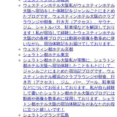
ウェスティンホテル大阪
私がウェスティンホテル
大阪へ宿泊をした体験記をジャンルごとにまとめ
たブログです。ウェスティンホテル大阪のクラブ
ラウンジや朝食、行き方（アクセス）、サウナ、
ジム、シャトルバス、駐車場などを解説しており
ます！私が宿泊して経験したウェスティンホテル
大阪のの各種ブログには動画や画像を数多めに使
いながら、宿泊体験記をお届けてしております。
ウェスティン都ホテル京都
シェラトン都ホテル東京
シェラトン都ホテル大阪
私が実際に、シェラトン
都ホテル大阪へ宿泊体験したことをもとにして、
ジャンルごとにまとめた宿泊記ブログです。ウェ
スティンホテル横浜のクラブラウンジや朝食、行
き方（アクセス）、ジム、バー、プール、駐車場
などについてお伝えしております。私が自ら経験
して書いたシェラトン都ホテル大阪のブログには
動画や画像を数多めに採用しております。シェラ
トン都ホテル大阪の宿泊体験記をがあなたのお役
に立つと嬉しいです！
シェラトングランデ広島