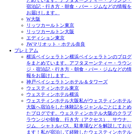
とめています。アフタヌーンティー・ラウンジ・
宿泊記・行き方・朝食・バー・ジムなどの情報を
お届けします。
W大阪
リッツカールトン東京
リッツカールトン大阪
エディション東京
JWマリオット・ホテル奈良
プレミアム
横浜ベイシェラトン
横浜ベイシェラトンのブログ
をまとめています。アフタヌーンティー・ラウン
ジ・宿泊記・行き方・朝食・バー・ジムなどの情
報をお届けします。
神戸ベイシェラトンホテル＆タワーズ
ウェスティンホテル東京
ウェスティンホテル横浜
ウェスティンホテル大阪
私がウェスティンホテル
大阪へ宿泊をした体験記をジャンルごとにまとめ
たブログです。ウェスティンホテル大阪のクラブ
ラウンジや朝食、行き方（アクセス）、サウナ、
ジム、シャトルバス、駐車場などを解説しており
ます！私が宿泊して経験したウェスティンホテル