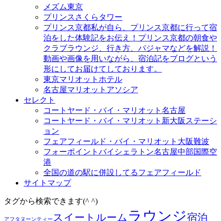
メズム東京
プリンスさくらタワー
プリンス京都
私が自ら、プリンス京都に行って宿
泊をした体験記をお伝え！プリンス京都の朝食や
クラブラウンジ、行き方、パジャマなどを解説！
動画や画像を用いながら、宿泊記をブログという
形にしてお届けてしております。
東京マリオットホテル
名古屋マリオットアソシア
セレクト
コートヤード・バイ・マリオット名古屋
コートヤード・バイ・マリオット新大阪ステーシ
ョン
フェアフィールド・バイ・マリオット大阪難波
フォーポイントバイシェラトン名古屋中部国際空
港
全国の道の駅に併設してるフェアフィールド
サイトマップ
タグから検索できます(^ ^)
ラウンジ
スイートルーム
宿泊
アフタヌーンティー