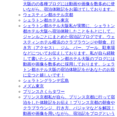
大阪のの各種ブログには動画や画像を数多めに使
いながら、宿泊体験記をお届けてしております。
ウェスティン都ホテル京都
シェラトン都ホテル東京
シェラトン都ホテル大阪
私が実際に、シェラトン
都ホテル大阪へ宿泊体験したことをもとにして、
ジャンルごとにまとめた宿泊記ブログです。ウェ
スティンホテル横浜のクラブラウンジや朝食、行
き方（アクセス）、ジム、バー、プール、駐車場
などについてお伝えしております。私が自ら経験
して書いたシェラトン都ホテル大阪のブログには
動画や画像を数多めに採用しております。シェラ
トン都ホテル大阪の宿泊体験記をがあなたのお役
に立つと嬉しいです！
シェラトングランデ広島
メズム東京
プリンスさくらタワー
プリンス京都
私が自ら、プリンス京都に行って宿
泊をした体験記をお伝え！プリンス京都の朝食や
クラブラウンジ、行き方、パジャマなどを解説！
動画や画像を用いながら、宿泊記をブログという