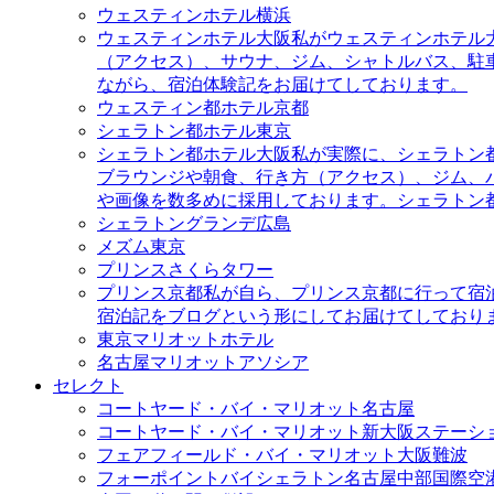
ウェスティンホテル横浜
ウェスティンホテル大阪
私がウェスティンホテル
（アクセス）、サウナ、ジム、シャトルバス、駐
ながら、宿泊体験記をお届けてしております。
ウェスティン都ホテル京都
シェラトン都ホテル東京
シェラトン都ホテル大阪
私が実際に、シェラトン
ブラウンジや朝食、行き方（アクセス）、ジム、
や画像を数多めに採用しております。シェラトン
シェラトングランデ広島
メズム東京
プリンスさくらタワー
プリンス京都
私が自ら、プリンス京都に行って宿
宿泊記をブログという形にしてお届けてしており
東京マリオットホテル
名古屋マリオットアソシア
セレクト
コートヤード・バイ・マリオット名古屋
コートヤード・バイ・マリオット新大阪ステーシ
フェアフィールド・バイ・マリオット大阪難波
フォーポイントバイシェラトン名古屋中部国際空