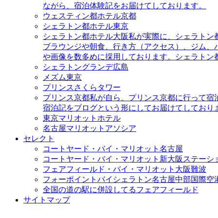
ながら、宿泊体験記をお届けてしております。
ウェスティン都ホテル京都
シェラトン都ホテル東京
シェラトン都ホテル大阪
私が実際に、シェラトン
ブラウンジや朝食、行き方（アクセス）、ジム、
や画像を数多めに採用しております。シェラトン
シェラトングランデ広島
メズム東京
プリンスさくらタワー
プリンス京都
私が自ら、プリンス京都に行って宿
宿泊記をブログという形にしてお届けてしており
東京マリオットホテル
名古屋マリオットアソシア
セレクト
コートヤード・バイ・マリオット名古屋
コートヤード・バイ・マリオット新大阪ステーシ
フェアフィールド・バイ・マリオット大阪難波
フォーポイントバイシェラトン名古屋中部国際空
全国の道の駅に併設してるフェアフィールド
サイトマップ