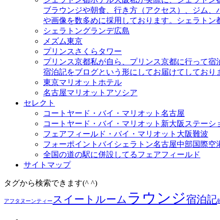
ブラウンジや朝食、行き方（アクセス）、ジム、
や画像を数多めに採用しております。シェラトン
シェラトングランデ広島
メズム東京
プリンスさくらタワー
プリンス京都
私が自ら、プリンス京都に行って宿
宿泊記をブログという形にしてお届けてしており
東京マリオットホテル
名古屋マリオットアソシア
セレクト
コートヤード・バイ・マリオット名古屋
コートヤード・バイ・マリオット新大阪ステーシ
フェアフィールド・バイ・マリオット大阪難波
フォーポイントバイシェラトン名古屋中部国際空
全国の道の駅に併設してるフェアフィールド
サイトマップ
タグから検索できます(^ ^)
ラウンジ
スイートルーム
宿泊記
アフタヌーンティー