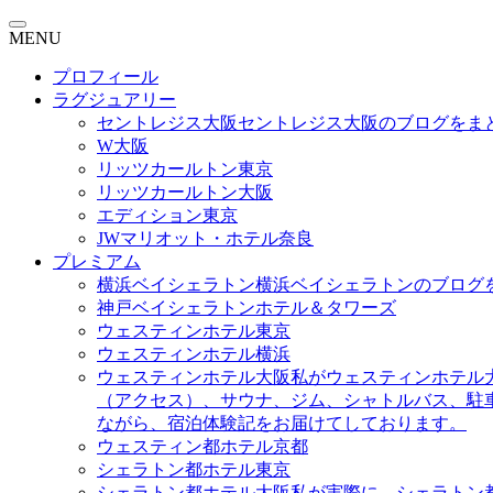
MENU
プロフィール
ラグジュアリー
セントレジス大阪
セントレジス大阪のブログをま
W大阪
リッツカールトン東京
リッツカールトン大阪
エディション東京
JWマリオット・ホテル奈良
プレミアム
横浜ベイシェラトン
横浜ベイシェラトンのブログ
神戸ベイシェラトンホテル＆タワーズ
ウェスティンホテル東京
ウェスティンホテル横浜
ウェスティンホテル大阪
私がウェスティンホテル
（アクセス）、サウナ、ジム、シャトルバス、駐
ながら、宿泊体験記をお届けてしております。
ウェスティン都ホテル京都
シェラトン都ホテル東京
シェラトン都ホテル大阪
私が実際に、シェラトン