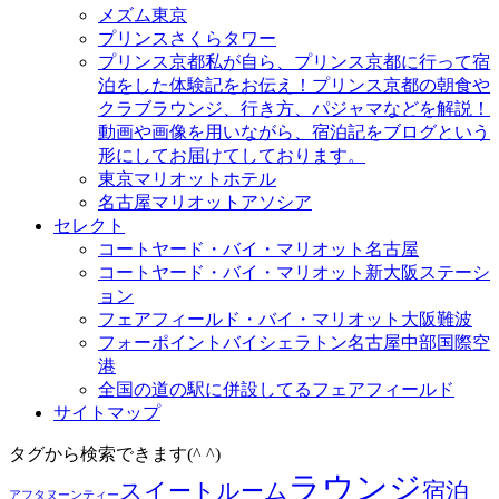
メズム東京
プリンスさくらタワー
プリンス京都
私が自ら、プリンス京都に行って宿
泊をした体験記をお伝え！プリンス京都の朝食や
クラブラウンジ、行き方、パジャマなどを解説！
動画や画像を用いながら、宿泊記をブログという
形にしてお届けてしております。
東京マリオットホテル
名古屋マリオットアソシア
セレクト
コートヤード・バイ・マリオット名古屋
コートヤード・バイ・マリオット新大阪ステーシ
ョン
フェアフィールド・バイ・マリオット大阪難波
フォーポイントバイシェラトン名古屋中部国際空
港
全国の道の駅に併設してるフェアフィールド
サイトマップ
タグから検索できます(^ ^)
ラウンジ
スイートルーム
宿泊
アフタヌーンティー