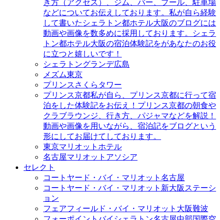
き方（アクセス）、ジム、バー、プール、駐車場
などについてお伝えしております。私が自ら経験
して書いたシェラトン都ホテル大阪のブログには
動画や画像を数多めに採用しております。シェラ
トン都ホテル大阪の宿泊体験記をがあなたのお役
に立つと嬉しいです！
シェラトングランデ広島
メズム東京
プリンスさくらタワー
プリンス京都
私が自ら、プリンス京都に行って宿
泊をした体験記をお伝え！プリンス京都の朝食や
クラブラウンジ、行き方、パジャマなどを解説！
動画や画像を用いながら、宿泊記をブログという
形にしてお届けてしております。
東京マリオットホテル
名古屋マリオットアソシア
セレクト
コートヤード・バイ・マリオット名古屋
コートヤード・バイ・マリオット新大阪ステーシ
ョン
フェアフィールド・バイ・マリオット大阪難波
フォーポイントバイシェラトン名古屋中部国際空