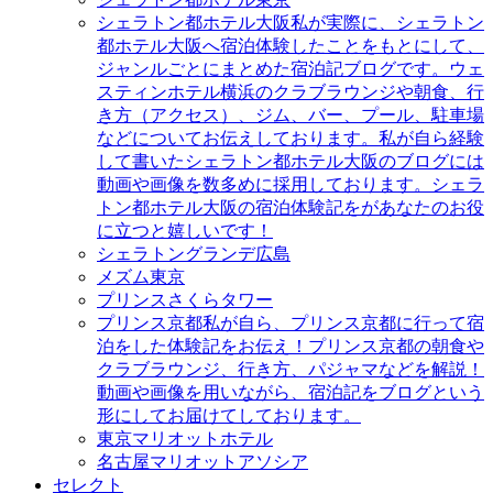
シェラトン都ホテル大阪
私が実際に、シェラトン
都ホテル大阪へ宿泊体験したことをもとにして、
ジャンルごとにまとめた宿泊記ブログです。ウェ
スティンホテル横浜のクラブラウンジや朝食、行
き方（アクセス）、ジム、バー、プール、駐車場
などについてお伝えしております。私が自ら経験
して書いたシェラトン都ホテル大阪のブログには
動画や画像を数多めに採用しております。シェラ
トン都ホテル大阪の宿泊体験記をがあなたのお役
に立つと嬉しいです！
シェラトングランデ広島
メズム東京
プリンスさくらタワー
プリンス京都
私が自ら、プリンス京都に行って宿
泊をした体験記をお伝え！プリンス京都の朝食や
クラブラウンジ、行き方、パジャマなどを解説！
動画や画像を用いながら、宿泊記をブログという
形にしてお届けてしております。
東京マリオットホテル
名古屋マリオットアソシア
セレクト