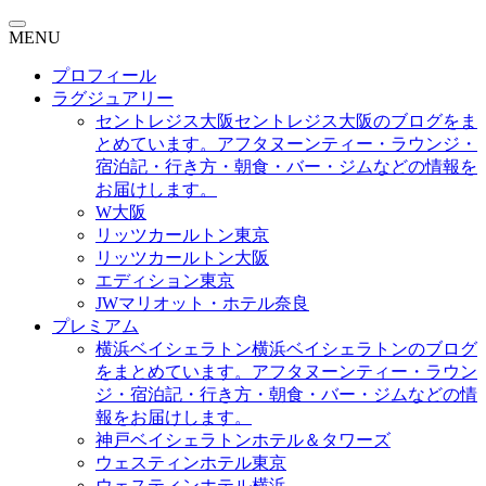
MENU
プロフィール
ラグジュアリー
セントレジス大阪
セントレジス大阪のブログをま
とめています。アフタヌーンティー・ラウンジ・
宿泊記・行き方・朝食・バー・ジムなどの情報を
お届けします。
W大阪
リッツカールトン東京
リッツカールトン大阪
エディション東京
JWマリオット・ホテル奈良
プレミアム
横浜ベイシェラトン
横浜ベイシェラトンのブログ
をまとめています。アフタヌーンティー・ラウン
ジ・宿泊記・行き方・朝食・バー・ジムなどの情
報をお届けします。
神戸ベイシェラトンホテル＆タワーズ
ウェスティンホテル東京
ウェスティンホテル横浜