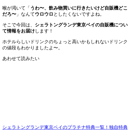
喉が渇いて「
うわ〜、飲み物買いに行きたいけど自販機どこ
だろ〜
」なんて
ウロウロ
としたくないですよね。
そこで今回は、
シェラトングランデ
東京
ベイの自販機につい
て情報をお届け
します！
ホテルらしいドリンクの
ちょっと高いかもしれないドリンク
の値段
もわかりましたよ〜。
あわせて読みたい
シェラトングランデ東京ベイのプラチナ特典一覧！独自特典