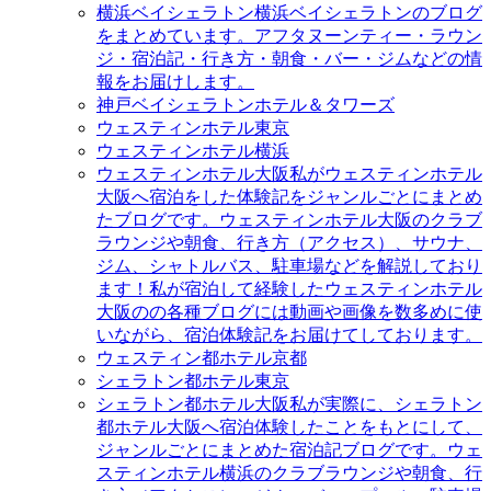
横浜ベイシェラトン
横浜ベイシェラトンのブログ
をまとめています。アフタヌーンティー・ラウン
ジ・宿泊記・行き方・朝食・バー・ジムなどの情
報をお届けします。
神戸ベイシェラトンホテル＆タワーズ
ウェスティンホテル東京
ウェスティンホテル横浜
ウェスティンホテル大阪
私がウェスティンホテル
大阪へ宿泊をした体験記をジャンルごとにまとめ
たブログです。ウェスティンホテル大阪のクラブ
ラウンジや朝食、行き方（アクセス）、サウナ、
ジム、シャトルバス、駐車場などを解説しており
ます！私が宿泊して経験したウェスティンホテル
大阪のの各種ブログには動画や画像を数多めに使
いながら、宿泊体験記をお届けてしております。
ウェスティン都ホテル京都
シェラトン都ホテル東京
シェラトン都ホテル大阪
私が実際に、シェラトン
都ホテル大阪へ宿泊体験したことをもとにして、
ジャンルごとにまとめた宿泊記ブログです。ウェ
スティンホテル横浜のクラブラウンジや朝食、行