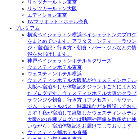
リッツカールトン東京
リッツカールトン大阪
エディション東京
JWマリオット・ホテル奈良
プレミアム
横浜ベイシェラトン
横浜ベイシェラトンのブログ
をまとめています。アフタヌーンティー・ラウン
ジ・宿泊記・行き方・朝食・バー・ジムなどの情
報をお届けします。
神戸ベイシェラトンホテル＆タワーズ
ウェスティンホテル東京
ウェスティンホテル横浜
ウェスティンホテル大阪
私がウェスティンホテル
大阪へ宿泊をした体験記をジャンルごとにまとめ
たブログです。ウェスティンホテル大阪のクラブ
ラウンジや朝食、行き方（アクセス）、サウナ、
ジム、シャトルバス、駐車場などを解説しており
ます！私が宿泊して経験したウェスティンホテル
大阪のの各種ブログには動画や画像を数多めに使
いながら、宿泊体験記をお届けてしております。
ウェスティン都ホテル京都
シェラトン都ホテル東京