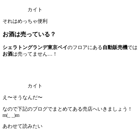
カイト
それはめっちゃ便利
お酒は売っている？
シェラトングランデ
東京
ベイ
のフロアにある
自動販売機
では
お酒
は売ってません…！
カイト
え〜そうなんだ〜
なので下記のブログでまとめてある売店へいきましょう！
m(_ _)m
あわせて読みたい