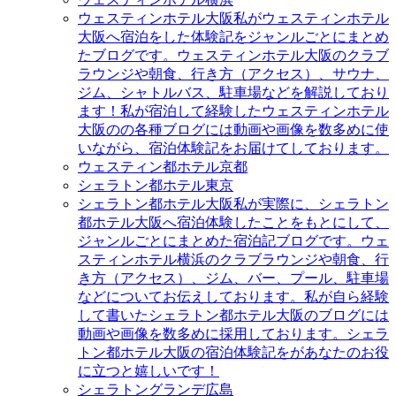
ウェスティンホテル大阪
私がウェスティンホテル
大阪へ宿泊をした体験記をジャンルごとにまとめ
たブログです。ウェスティンホテル大阪のクラブ
ラウンジや朝食、行き方（アクセス）、サウナ、
ジム、シャトルバス、駐車場などを解説しており
ます！私が宿泊して経験したウェスティンホテル
大阪のの各種ブログには動画や画像を数多めに使
いながら、宿泊体験記をお届けてしております。
ウェスティン都ホテル京都
シェラトン都ホテル東京
シェラトン都ホテル大阪
私が実際に、シェラトン
都ホテル大阪へ宿泊体験したことをもとにして、
ジャンルごとにまとめた宿泊記ブログです。ウェ
スティンホテル横浜のクラブラウンジや朝食、行
き方（アクセス）、ジム、バー、プール、駐車場
などについてお伝えしております。私が自ら経験
して書いたシェラトン都ホテル大阪のブログには
動画や画像を数多めに採用しております。シェラ
トン都ホテル大阪の宿泊体験記をがあなたのお役
に立つと嬉しいです！
シェラトングランデ広島