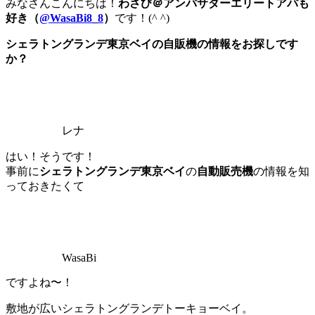
みなさんこんにちは！
わさび＠アンバサダーエリートアパも
好き（
@WasaBi8_8
）
です！(^ ^)
シェラトングランデ
東京
ベイの自販機の情報をお探しです
か？
レナ
はい！そうです！
事前に
シェラトングランデ
東京
ベイ
の
自動販売機
の情報を知
っておきたくて
WasaBi
ですよね〜！
敷地が広いシェラトングランデトーキョーベイ。