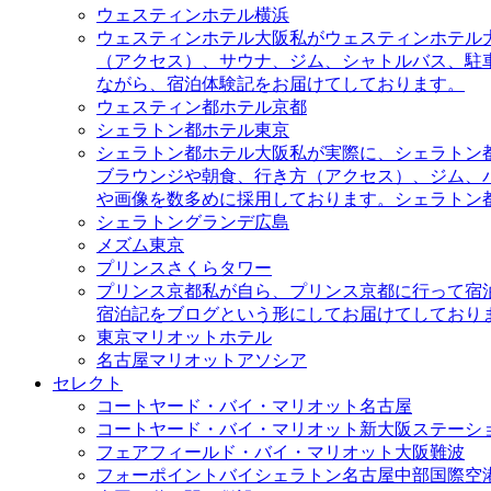
ウェスティンホテル横浜
ウェスティンホテル大阪
私がウェスティンホテル
（アクセス）、サウナ、ジム、シャトルバス、駐
ながら、宿泊体験記をお届けてしております。
ウェスティン都ホテル京都
シェラトン都ホテル東京
シェラトン都ホテル大阪
私が実際に、シェラトン
ブラウンジや朝食、行き方（アクセス）、ジム、
や画像を数多めに採用しております。シェラトン
シェラトングランデ広島
メズム東京
プリンスさくらタワー
プリンス京都
私が自ら、プリンス京都に行って宿
宿泊記をブログという形にしてお届けてしており
東京マリオットホテル
名古屋マリオットアソシア
セレクト
コートヤード・バイ・マリオット名古屋
コートヤード・バイ・マリオット新大阪ステーシ
フェアフィールド・バイ・マリオット大阪難波
フォーポイントバイシェラトン名古屋中部国際空