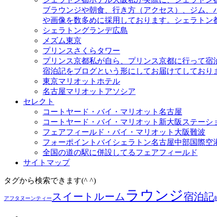
ブラウンジや朝食、行き方（アクセス）、ジム、
や画像を数多めに採用しております。シェラトン
シェラトングランデ広島
メズム東京
プリンスさくらタワー
プリンス京都
私が自ら、プリンス京都に行って宿
宿泊記をブログという形にしてお届けてしており
東京マリオットホテル
名古屋マリオットアソシア
セレクト
コートヤード・バイ・マリオット名古屋
コートヤード・バイ・マリオット新大阪ステーシ
フェアフィールド・バイ・マリオット大阪難波
フォーポイントバイシェラトン名古屋中部国際空
全国の道の駅に併設してるフェアフィールド
サイトマップ
タグから検索できます(^ ^)
ラウンジ
スイートルーム
宿泊記
アフタヌーンティー