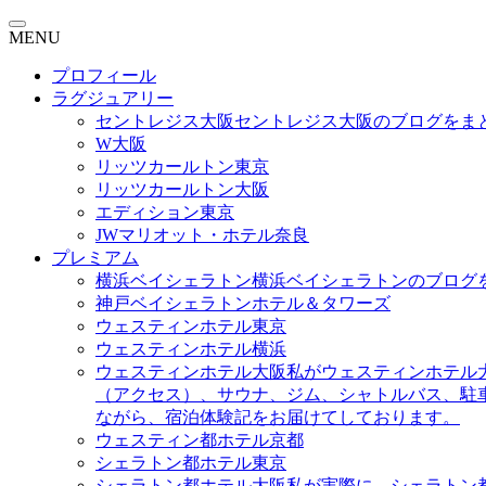
MENU
プロフィール
ラグジュアリー
セントレジス大阪
セントレジス大阪のブログをま
W大阪
リッツカールトン東京
リッツカールトン大阪
エディション東京
JWマリオット・ホテル奈良
プレミアム
横浜ベイシェラトン
横浜ベイシェラトンのブログ
神戸ベイシェラトンホテル＆タワーズ
ウェスティンホテル東京
ウェスティンホテル横浜
ウェスティンホテル大阪
私がウェスティンホテル
（アクセス）、サウナ、ジム、シャトルバス、駐
ながら、宿泊体験記をお届けてしております。
ウェスティン都ホテル京都
シェラトン都ホテル東京
シェラトン都ホテル大阪
私が実際に、シェラトン