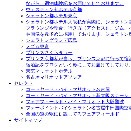
ながら、宿泊体験記をお届けてしております。
ウェスティン都ホテル京都
シェラトン都ホテル東京
シェラトン都ホテル大阪
私が実際に、シェラトン
ブラウンジや朝食、行き方（アクセス）、ジム、
や画像を数多めに採用しております。シェラトン
シェラトングランデ広島
メズム東京
プリンスさくらタワー
プリンス京都
私が自ら、プリンス京都に行って宿
宿泊記をブログという形にしてお届けてしており
東京マリオットホテル
名古屋マリオットアソシア
セレクト
コートヤード・バイ・マリオット名古屋
コートヤード・バイ・マリオット新大阪ステーシ
フェアフィールド・バイ・マリオット大阪難波
フォーポイントバイシェラトン名古屋中部国際空
全国の道の駅に併設してるフェアフィールド
サイトマップ