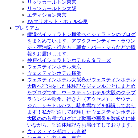
リッツカールトン東京
リッツカールトン大阪
エディション東京
JWマリオット・ホテル奈良
プレミアム
横浜ベイシェラトン
横浜ベイシェラトンのブログ
をまとめています。アフタヌーンティー・ラウン
ジ・宿泊記・行き方・朝食・バー・ジムなどの情
報をお届けします。
神戸ベイシェラトンホテル＆タワーズ
ウェスティンホテル東京
ウェスティンホテル横浜
ウェスティンホテル大阪
私がウェスティンホテル
大阪へ宿泊をした体験記をジャンルごとにまとめ
たブログです。ウェスティンホテル大阪のクラブ
ラウンジや朝食、行き方（アクセス）、サウナ、
ジム、シャトルバス、駐車場などを解説しており
ます！私が宿泊して経験したウェスティンホテル
大阪のの各種ブログには動画や画像を数多めに使
いながら、宿泊体験記をお届けてしております。
ウェスティン都ホテル京都
シェラトン都ホテル東京