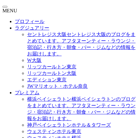
MENU
プロフィール
ラグジュアリー
セントレジス大阪
セントレジス大阪のブログをま
とめています。アフタヌーンティー・ラウンジ・
宿泊記・行き方・朝食・バー・ジムなどの情報を
お届けします。
W大阪
リッツカールトン東京
リッツカールトン大阪
エディション東京
JWマリオット・ホテル奈良
プレミアム
横浜ベイシェラトン
横浜ベイシェラトンのブログ
をまとめています。アフタヌーンティー・ラウン
ジ・宿泊記・行き方・朝食・バー・ジムなどの情
報をお届けします。
神戸ベイシェラトンホテル＆タワーズ
ウェスティンホテル東京
ウェスティンホテル横浜