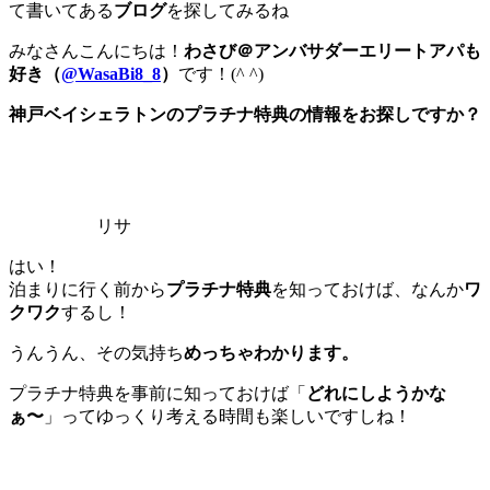
て書いてある
ブログ
を探してみるね
みなさんこんにちは！
わさび＠アンバサダーエリートアパも
好き（
@WasaBi8_8
）
です！(^ ^)
神戸ベイシェラトンのプラチナ特典の情報をお探しですか？
リサ
はい！
泊まりに行く前から
プラチナ特典
を知っておけば、なんか
ワ
クワク
するし！
うんうん、その気持ち
めっちゃわかります。
プラチナ特典を事前に知っておけば「
どれにしようかな
ぁ〜
」ってゆっくり考える時間も楽しいですしね！