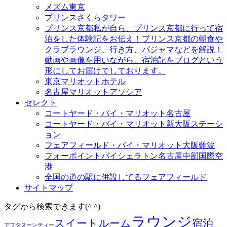
メズム東京
プリンスさくらタワー
プリンス京都
私が自ら、プリンス京都に行って宿
泊をした体験記をお伝え！プリンス京都の朝食や
クラブラウンジ、行き方、パジャマなどを解説！
動画や画像を用いながら、宿泊記をブログという
形にしてお届けてしております。
東京マリオットホテル
名古屋マリオットアソシア
セレクト
コートヤード・バイ・マリオット名古屋
コートヤード・バイ・マリオット新大阪ステーシ
ョン
フェアフィールド・バイ・マリオット大阪難波
フォーポイントバイシェラトン名古屋中部国際空
港
全国の道の駅に併設してるフェアフィールド
サイトマップ
タグから検索できます(^ ^)
ラウンジ
スイートルーム
宿泊
アフタヌーンティー