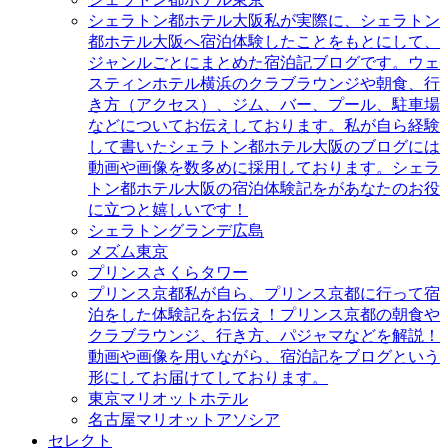
シェラトン都ホテル大阪
私が実際に、シェラトン
都ホテル大阪へ宿泊体験したことをもとにして、
ジャンルごとにまとめた宿泊記ブログです。ウェ
スティンホテル横浜のクラブラウンジや朝食、行
き方（アクセス）、ジム、バー、プール、駐車場
などについてお伝えしております。私が自ら経験
して書いたシェラトン都ホテル大阪のブログには
動画や画像を数多めに採用しております。シェラ
トン都ホテル大阪の宿泊体験記をがあなたのお役
に立つと嬉しいです！
シェラトングランデ広島
メズム東京
プリンスさくらタワー
プリンス京都
私が自ら、プリンス京都に行って宿
泊をした体験記をお伝え！プリンス京都の朝食や
クラブラウンジ、行き方、パジャマなどを解説！
動画や画像を用いながら、宿泊記をブログという
形にしてお届けてしております。
東京マリオットホテル
名古屋マリオットアソシア
セレクト