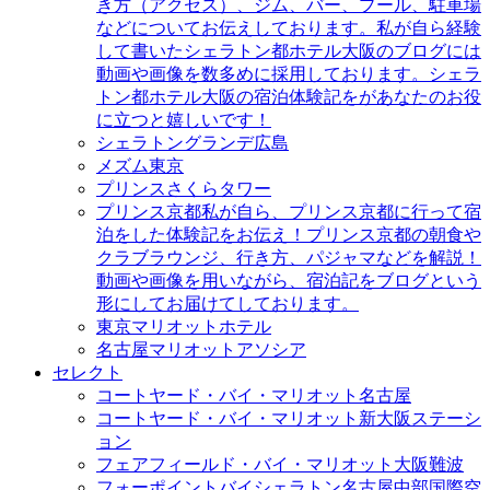
き方（アクセス）、ジム、バー、プール、駐車場
などについてお伝えしております。私が自ら経験
して書いたシェラトン都ホテル大阪のブログには
動画や画像を数多めに採用しております。シェラ
トン都ホテル大阪の宿泊体験記をがあなたのお役
に立つと嬉しいです！
シェラトングランデ広島
メズム東京
プリンスさくらタワー
プリンス京都
私が自ら、プリンス京都に行って宿
泊をした体験記をお伝え！プリンス京都の朝食や
クラブラウンジ、行き方、パジャマなどを解説！
動画や画像を用いながら、宿泊記をブログという
形にしてお届けてしております。
東京マリオットホテル
名古屋マリオットアソシア
セレクト
コートヤード・バイ・マリオット名古屋
コートヤード・バイ・マリオット新大阪ステーシ
ョン
フェアフィールド・バイ・マリオット大阪難波
フォーポイントバイシェラトン名古屋中部国際空