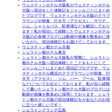
ウェスティンホテル大阪
私がウェスティンホテル
大阪へ宿泊をした体験記をジャンルごとにまとめ
たブログです。ウェスティンホテル大阪のクラブ
ラウンジや朝食、行き方（アクセス）、サウナ、
ジム、シャトルバス、駐車場などを解説しており
ます！私が宿泊して経験したウェスティンホテル
大阪のの各種ブログには動画や画像を数多めに使
いながら、宿泊体験記をお届けてしております。
ウェスティン都ホテル京都
シェラトン都ホテル東京
シェラトン都ホテル大阪
私が実際に、シェラトン
都ホテル大阪へ宿泊体験したことをもとにして、
ジャンルごとにまとめた宿泊記ブログです。ウェ
スティンホテル横浜のクラブラウンジや朝食、行
き方（アクセス）、ジム、バー、プール、駐車場
などについてお伝えしております。私が自ら経験
して書いたシェラトン都ホテル大阪のブログには
動画や画像を数多めに採用しております。シェラ
トン都ホテル大阪の宿泊体験記をがあなたのお役
に立つと嬉しいです！
シェラトングランデ広島