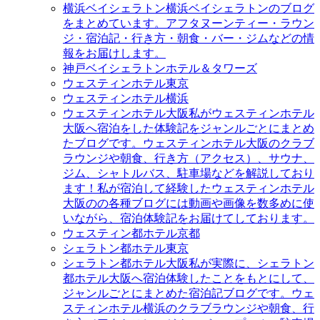
横浜ベイシェラトン
横浜ベイシェラトンのブログ
をまとめています。アフタヌーンティー・ラウン
ジ・宿泊記・行き方・朝食・バー・ジムなどの情
報をお届けします。
神戸ベイシェラトンホテル＆タワーズ
ウェスティンホテル東京
ウェスティンホテル横浜
ウェスティンホテル大阪
私がウェスティンホテル
大阪へ宿泊をした体験記をジャンルごとにまとめ
たブログです。ウェスティンホテル大阪のクラブ
ラウンジや朝食、行き方（アクセス）、サウナ、
ジム、シャトルバス、駐車場などを解説しており
ます！私が宿泊して経験したウェスティンホテル
大阪のの各種ブログには動画や画像を数多めに使
いながら、宿泊体験記をお届けてしております。
ウェスティン都ホテル京都
シェラトン都ホテル東京
シェラトン都ホテル大阪
私が実際に、シェラトン
都ホテル大阪へ宿泊体験したことをもとにして、
ジャンルごとにまとめた宿泊記ブログです。ウェ
スティンホテル横浜のクラブラウンジや朝食、行