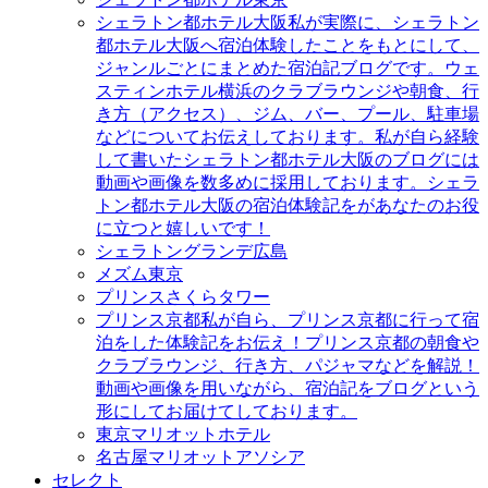
シェラトン都ホテル大阪
私が実際に、シェラトン
都ホテル大阪へ宿泊体験したことをもとにして、
ジャンルごとにまとめた宿泊記ブログです。ウェ
スティンホテル横浜のクラブラウンジや朝食、行
き方（アクセス）、ジム、バー、プール、駐車場
などについてお伝えしております。私が自ら経験
して書いたシェラトン都ホテル大阪のブログには
動画や画像を数多めに採用しております。シェラ
トン都ホテル大阪の宿泊体験記をがあなたのお役
に立つと嬉しいです！
シェラトングランデ広島
メズム東京
プリンスさくらタワー
プリンス京都
私が自ら、プリンス京都に行って宿
泊をした体験記をお伝え！プリンス京都の朝食や
クラブラウンジ、行き方、パジャマなどを解説！
動画や画像を用いながら、宿泊記をブログという
形にしてお届けてしております。
東京マリオットホテル
名古屋マリオットアソシア
セレクト