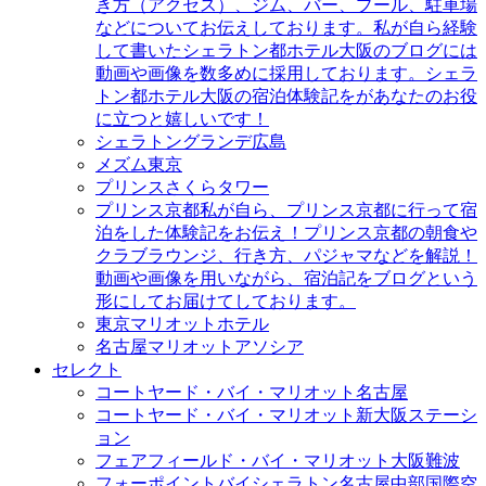
き方（アクセス）、ジム、バー、プール、駐車場
などについてお伝えしております。私が自ら経験
して書いたシェラトン都ホテル大阪のブログには
動画や画像を数多めに採用しております。シェラ
トン都ホテル大阪の宿泊体験記をがあなたのお役
に立つと嬉しいです！
シェラトングランデ広島
メズム東京
プリンスさくらタワー
プリンス京都
私が自ら、プリンス京都に行って宿
泊をした体験記をお伝え！プリンス京都の朝食や
クラブラウンジ、行き方、パジャマなどを解説！
動画や画像を用いながら、宿泊記をブログという
形にしてお届けてしております。
東京マリオットホテル
名古屋マリオットアソシア
セレクト
コートヤード・バイ・マリオット名古屋
コートヤード・バイ・マリオット新大阪ステーシ
ョン
フェアフィールド・バイ・マリオット大阪難波
フォーポイントバイシェラトン名古屋中部国際空