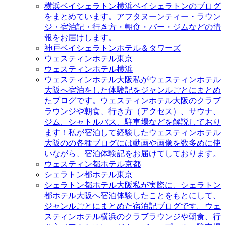
横浜ベイシェラトン
横浜ベイシェラトンのブログ
をまとめています。アフタヌーンティー・ラウン
ジ・宿泊記・行き方・朝食・バー・ジムなどの情
報をお届けします。
神戸ベイシェラトンホテル＆タワーズ
ウェスティンホテル東京
ウェスティンホテル横浜
ウェスティンホテル大阪
私がウェスティンホテル
大阪へ宿泊をした体験記をジャンルごとにまとめ
たブログです。ウェスティンホテル大阪のクラブ
ラウンジや朝食、行き方（アクセス）、サウナ、
ジム、シャトルバス、駐車場などを解説しており
ます！私が宿泊して経験したウェスティンホテル
大阪のの各種ブログには動画や画像を数多めに使
いながら、宿泊体験記をお届けてしております。
ウェスティン都ホテル京都
シェラトン都ホテル東京
シェラトン都ホテル大阪
私が実際に、シェラトン
都ホテル大阪へ宿泊体験したことをもとにして、
ジャンルごとにまとめた宿泊記ブログです。ウェ
スティンホテル横浜のクラブラウンジや朝食、行