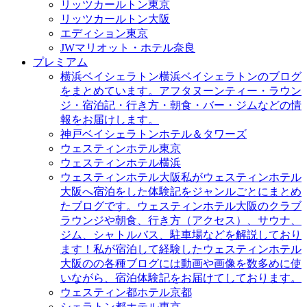
リッツカールトン東京
リッツカールトン大阪
エディション東京
JWマリオット・ホテル奈良
プレミアム
横浜ベイシェラトン
横浜ベイシェラトンのブログ
をまとめています。アフタヌーンティー・ラウン
ジ・宿泊記・行き方・朝食・バー・ジムなどの情
報をお届けします。
神戸ベイシェラトンホテル＆タワーズ
ウェスティンホテル東京
ウェスティンホテル横浜
ウェスティンホテル大阪
私がウェスティンホテル
大阪へ宿泊をした体験記をジャンルごとにまとめ
たブログです。ウェスティンホテル大阪のクラブ
ラウンジや朝食、行き方（アクセス）、サウナ、
ジム、シャトルバス、駐車場などを解説しており
ます！私が宿泊して経験したウェスティンホテル
大阪のの各種ブログには動画や画像を数多めに使
いながら、宿泊体験記をお届けてしております。
ウェスティン都ホテル京都
シェラトン都ホテル東京