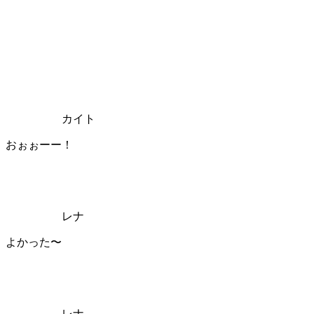
カイト
おぉぉーー！
レナ
よかった〜
レナ