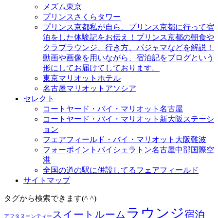
メズム東京
プリンスさくらタワー
プリンス京都
私が自ら、プリンス京都に行って宿
泊をした体験記をお伝え！プリンス京都の朝食や
クラブラウンジ、行き方、パジャマなどを解説！
動画や画像を用いながら、宿泊記をブログという
形にしてお届けてしております。
東京マリオットホテル
名古屋マリオットアソシア
セレクト
コートヤード・バイ・マリオット名古屋
コートヤード・バイ・マリオット新大阪ステーシ
ョン
フェアフィールド・バイ・マリオット大阪難波
フォーポイントバイシェラトン名古屋中部国際空
港
全国の道の駅に併設してるフェアフィールド
サイトマップ
タグから検索できます(^ ^)
ラウンジ
スイートルーム
宿泊
アフタヌーンティー