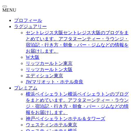
MENU
プロフィール
ラグジュアリー
セントレジス大阪
セントレジス大阪のブログをま
とめています。アフタヌーンティー・ラウンジ・
宿泊記・行き方・朝食・バー・ジムなどの情報を
お届けします。
W大阪
リッツカールトン東京
リッツカールトン大阪
エディション東京
JWマリオット・ホテル奈良
プレミアム
横浜ベイシェラトン
横浜ベイシェラトンのブログ
をまとめています。アフタヌーンティー・ラウン
ジ・宿泊記・行き方・朝食・バー・ジムなどの情
報をお届けします。
神戸ベイシェラトンホテル＆タワーズ
ウェスティンホテル東京
ウェスティンホテル横浜