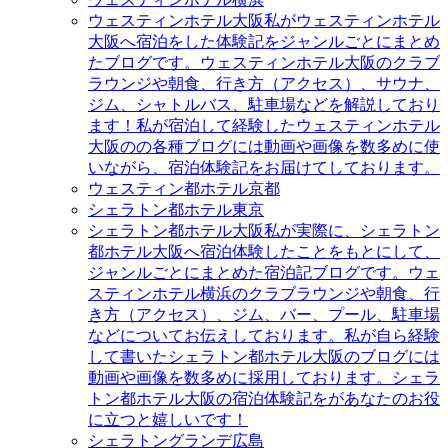
ウェスティンホテル大阪
私がウェスティンホテル
大阪へ宿泊をした体験記をジャンルごとにまとめ
たブログです。ウェスティンホテル大阪のクラブ
ラウンジや朝食、行き方（アクセス）、サウナ、
ジム、シャトルバス、駐車場などを解説しており
ます！私が宿泊して経験したウェスティンホテル
大阪のの各種ブログには動画や画像を数多めに使
いながら、宿泊体験記をお届けてしております。
ウェスティン都ホテル京都
シェラトン都ホテル東京
シェラトン都ホテル大阪
私が実際に、シェラトン
都ホテル大阪へ宿泊体験したことをもとにして、
ジャンルごとにまとめた宿泊記ブログです。ウェ
スティンホテル横浜のクラブラウンジや朝食、行
き方（アクセス）、ジム、バー、プール、駐車場
などについてお伝えしております。私が自ら経験
して書いたシェラトン都ホテル大阪のブログには
動画や画像を数多めに採用しております。シェラ
トン都ホテル大阪の宿泊体験記をがあなたのお役
に立つと嬉しいです！
シェラトングランデ広島