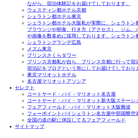
ながら、宿泊体験記をお届けてしております。
ウェスティン都ホテル京都
シェラトン都ホテル東京
シェラトン都ホテル大阪
私が実際に、シェラトン
ブラウンジや朝食、行き方（アクセス）、ジム、
や画像を数多めに採用しております。シェラトン
シェラトングランデ広島
メズム東京
プリンスさくらタワー
プリンス京都
私が自ら、プリンス京都に行って宿
宿泊記をブログという形にしてお届けてしており
東京マリオットホテル
名古屋マリオットアソシア
セレクト
コートヤード・バイ・マリオット名古屋
コートヤード・バイ・マリオット新大阪ステーシ
フェアフィールド・バイ・マリオット大阪難波
フォーポイントバイシェラトン名古屋中部国際空
全国の道の駅に併設してるフェアフィールド
サイトマップ