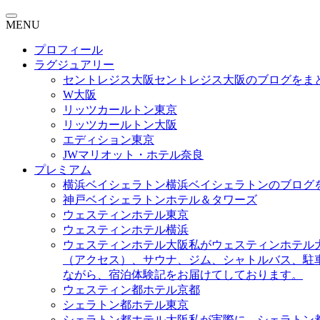
MENU
プロフィール
ラグジュアリー
セントレジス大阪
セントレジス大阪のブログをま
W大阪
リッツカールトン東京
リッツカールトン大阪
エディション東京
JWマリオット・ホテル奈良
プレミアム
横浜ベイシェラトン
横浜ベイシェラトンのブログ
神戸ベイシェラトンホテル＆タワーズ
ウェスティンホテル東京
ウェスティンホテル横浜
ウェスティンホテル大阪
私がウェスティンホテル
（アクセス）、サウナ、ジム、シャトルバス、駐
ながら、宿泊体験記をお届けてしております。
ウェスティン都ホテル京都
シェラトン都ホテル東京
シェラトン都ホテル大阪
私が実際に、シェラトン