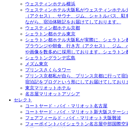
ウェスティンホテル横浜
ウェスティンホテル大阪
私がウェスティンホテル
（アクセス）、サウナ、ジム、シャトルバス、駐
ながら、宿泊体験記をお届けてしております。
ウェスティン都ホテル京都
シェラトン都ホテル東京
シェラトン都ホテル大阪
私が実際に、シェラトン
ブラウンジや朝食、行き方（アクセス）、ジム、
や画像を数多めに採用しております。シェラトン
シェラトングランデ広島
メズム東京
プリンスさくらタワー
プリンス京都
私が自ら、プリンス京都に行って宿
宿泊記をブログという形にしてお届けてしており
東京マリオットホテル
名古屋マリオットアソシア
セレクト
コートヤード・バイ・マリオット名古屋
コートヤード・バイ・マリオット新大阪ステーシ
フェアフィールド・バイ・マリオット大阪難波
フォーポイントバイシェラトン名古屋中部国際空