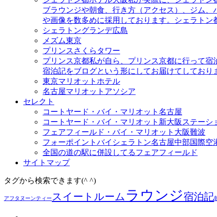
ブラウンジや朝食、行き方（アクセス）、ジム、
や画像を数多めに採用しております。シェラトン
シェラトングランデ広島
メズム東京
プリンスさくらタワー
プリンス京都
私が自ら、プリンス京都に行って宿
宿泊記をブログという形にしてお届けてしており
東京マリオットホテル
名古屋マリオットアソシア
セレクト
コートヤード・バイ・マリオット名古屋
コートヤード・バイ・マリオット新大阪ステーシ
フェアフィールド・バイ・マリオット大阪難波
フォーポイントバイシェラトン名古屋中部国際空
全国の道の駅に併設してるフェアフィールド
サイトマップ
タグから検索できます(^ ^)
ラウンジ
スイートルーム
宿泊記
アフタヌーンティー