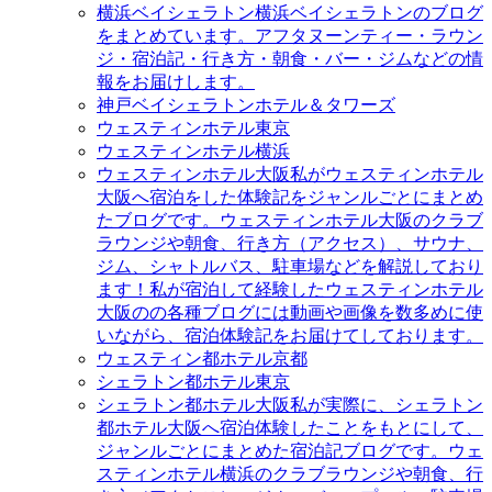
横浜ベイシェラトン
横浜ベイシェラトンのブログ
をまとめています。アフタヌーンティー・ラウン
ジ・宿泊記・行き方・朝食・バー・ジムなどの情
報をお届けします。
神戸ベイシェラトンホテル＆タワーズ
ウェスティンホテル東京
ウェスティンホテル横浜
ウェスティンホテル大阪
私がウェスティンホテル
大阪へ宿泊をした体験記をジャンルごとにまとめ
たブログです。ウェスティンホテル大阪のクラブ
ラウンジや朝食、行き方（アクセス）、サウナ、
ジム、シャトルバス、駐車場などを解説しており
ます！私が宿泊して経験したウェスティンホテル
大阪のの各種ブログには動画や画像を数多めに使
いながら、宿泊体験記をお届けてしております。
ウェスティン都ホテル京都
シェラトン都ホテル東京
シェラトン都ホテル大阪
私が実際に、シェラトン
都ホテル大阪へ宿泊体験したことをもとにして、
ジャンルごとにまとめた宿泊記ブログです。ウェ
スティンホテル横浜のクラブラウンジや朝食、行