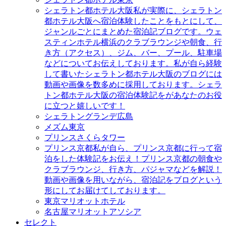
シェラトン都ホテル大阪
私が実際に、シェラトン
都ホテル大阪へ宿泊体験したことをもとにして、
ジャンルごとにまとめた宿泊記ブログです。ウェ
スティンホテル横浜のクラブラウンジや朝食、行
き方（アクセス）、ジム、バー、プール、駐車場
などについてお伝えしております。私が自ら経験
して書いたシェラトン都ホテル大阪のブログには
動画や画像を数多めに採用しております。シェラ
トン都ホテル大阪の宿泊体験記をがあなたのお役
に立つと嬉しいです！
シェラトングランデ広島
メズム東京
プリンスさくらタワー
プリンス京都
私が自ら、プリンス京都に行って宿
泊をした体験記をお伝え！プリンス京都の朝食や
クラブラウンジ、行き方、パジャマなどを解説！
動画や画像を用いながら、宿泊記をブログという
形にしてお届けてしております。
東京マリオットホテル
名古屋マリオットアソシア
セレクト