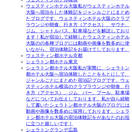
ウェスティンホテル大阪
私がウェスティンホテル
大阪へ宿泊をした体験記をジャンルごとにまとめ
たブログです。ウェスティンホテル大阪のクラブ
ラウンジや朝食、行き方（アクセス）、サウナ、
ジム、シャトルバス、駐車場などを解説しており
ます！私が宿泊して経験したウェスティンホテル
大阪のの各種ブログには動画や画像を数多めに使
いながら、宿泊体験記をお届けてしております。
ウェスティン都ホテル京都
シェラトン都ホテル東京
シェラトン都ホテル大阪
私が実際に、シェラトン
都ホテル大阪へ宿泊体験したことをもとにして、
ジャンルごとにまとめた宿泊記ブログです。ウェ
スティンホテル横浜のクラブラウンジや朝食、行
き方（アクセス）、ジム、バー、プール、駐車場
などについてお伝えしております。私が自ら経験
して書いたシェラトン都ホテル大阪のブログには
動画や画像を数多めに採用しております。シェラ
トン都ホテル大阪の宿泊体験記をがあなたのお役
に立つと嬉しいです！
シェラトングランデ広島