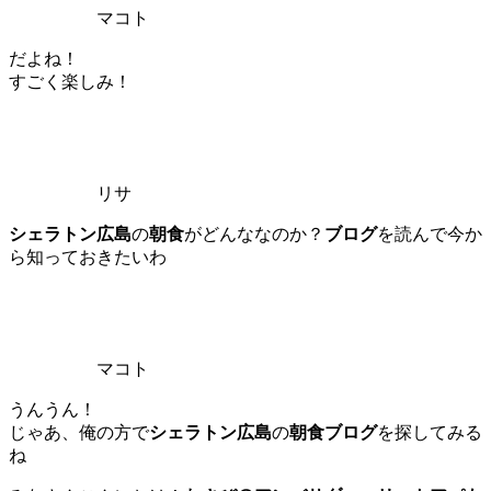
マコト
だよね！
すごく楽しみ！
リサ
シェラトン広島
の
朝食
がどんななのか？
ブログ
を読んで今か
ら知っておきたいわ
マコト
うんうん！
じゃあ、俺の方で
シェラトン広島
の
朝食ブログ
を探してみる
ね