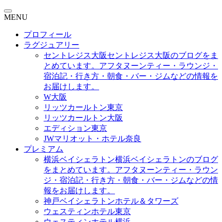
MENU
プロフィール
ラグジュアリー
セントレジス大阪
セントレジス大阪のブログをま
とめています。アフタヌーンティー・ラウンジ・
宿泊記・行き方・朝食・バー・ジムなどの情報を
お届けします。
W大阪
リッツカールトン東京
リッツカールトン大阪
エディション東京
JWマリオット・ホテル奈良
プレミアム
横浜ベイシェラトン
横浜ベイシェラトンのブログ
をまとめています。アフタヌーンティー・ラウン
ジ・宿泊記・行き方・朝食・バー・ジムなどの情
報をお届けします。
神戸ベイシェラトンホテル＆タワーズ
ウェスティンホテル東京
ウェスティンホテル横浜