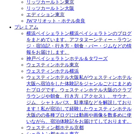
リッツカールトン東京
リッツカールトン大阪
エディション東京
JWマリオット・ホテル奈良
プレミアム
横浜ベイシェラトン
横浜ベイシェラトンのブログ
をまとめています。アフタヌーンティー・ラウン
ジ・宿泊記・行き方・朝食・バー・ジムなどの情
報をお届けします。
神戸ベイシェラトンホテル＆タワーズ
ウェスティンホテル東京
ウェスティンホテル横浜
ウェスティンホテル大阪
私がウェスティンホテル
大阪へ宿泊をした体験記をジャンルごとにまとめ
たブログです。ウェスティンホテル大阪のクラブ
ラウンジや朝食、行き方（アクセス）、サウナ、
ジム、シャトルバス、駐車場などを解説しており
ます！私が宿泊して経験したウェスティンホテル
大阪のの各種ブログには動画や画像を数多めに使
いながら、宿泊体験記をお届けてしております。
ウェスティン都ホテル京都
シェラトン都ホテル東京