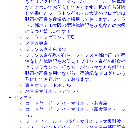
き方（アクセス）、ジム、バー、プール、駐車場
などについてお伝えしております。私が自ら経験
して書いたシェラトン都ホテル大阪のブログには
動画や画像を数多めに採用しております。シェラ
トン都ホテル大阪の宿泊体験記をがあなたのお役
に立つと嬉しいです！
シェラトングランデ広島
メズム東京
プリンスさくらタワー
プリンス京都
私が自ら、プリンス京都に行って宿
泊をした体験記をお伝え！プリンス京都の朝食や
クラブラウンジ、行き方、パジャマなどを解説！
動画や画像を用いながら、宿泊記をブログという
形にしてお届けてしております。
東京マリオットホテル
名古屋マリオットアソシア
セレクト
コートヤード・バイ・マリオット名古屋
コートヤード・バイ・マリオット新大阪ステーシ
ョン
フェアフィールド・バイ・マリオット大阪難波
フォーポイントバイシェラトン名古屋中部国際空