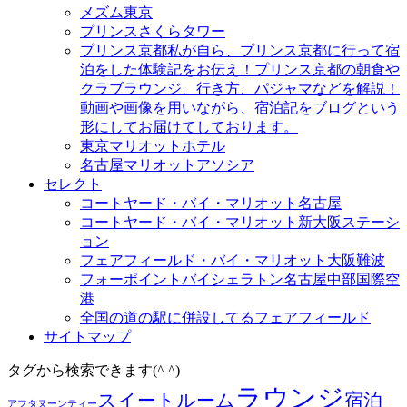
メズム東京
プリンスさくらタワー
プリンス京都
私が自ら、プリンス京都に行って宿
泊をした体験記をお伝え！プリンス京都の朝食や
クラブラウンジ、行き方、パジャマなどを解説！
動画や画像を用いながら、宿泊記をブログという
形にしてお届けてしております。
東京マリオットホテル
名古屋マリオットアソシア
セレクト
コートヤード・バイ・マリオット名古屋
コートヤード・バイ・マリオット新大阪ステーシ
ョン
フェアフィールド・バイ・マリオット大阪難波
フォーポイントバイシェラトン名古屋中部国際空
港
全国の道の駅に併設してるフェアフィールド
サイトマップ
タグから検索できます(^ ^)
ラウンジ
スイートルーム
宿泊
アフタヌーンティー